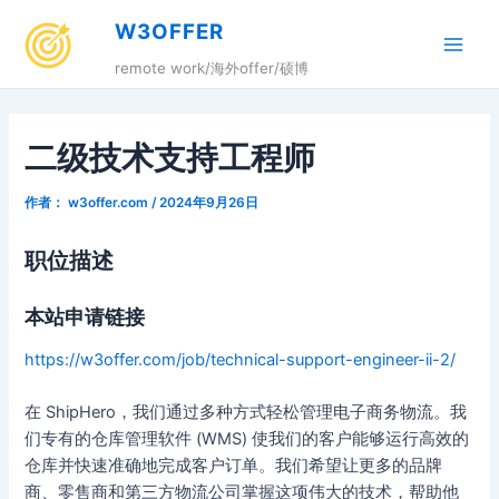
跳
W3OFFER
至
Main
内
remote work/海外offer/硕博
容
Men
二级技术支持工程师
作者：
w3offer.com
/
2024年9月26日
职位描述
本站申请链接
https://w3offer.com/job/technical-support-engineer-ii-2/
在 ShipHero，我们通过多种方式轻松管理电子商务物流。我
们专有的仓库管理软件 (WMS) 使我们的客户能够运行高效的
仓库并快速准确地完成客户订单。我们希望让更多的品牌
商、零售商和第三方物流公司掌握这项伟大的技术，帮助他