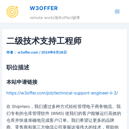
跳
W3OFFER
至
Main
内
remote work/海外offer/硕博
容
Men
二级技术支持工程师
作者：
w3offer.com
/
2024年9月26日
职位描述
本站申请链接
https://w3offer.com/job/technical-support-engineer-ii-3/
在 ShipHero，我们通过多种方式轻松管理电子商务物流。我
们专有的仓库管理软件 (WMS) 使我们的客户能够运行高效的
仓库并快速准确地完成客户订单。我们希望让更多的品牌
商、零售商和第三方物流公司掌握这项伟大的技术，帮助他