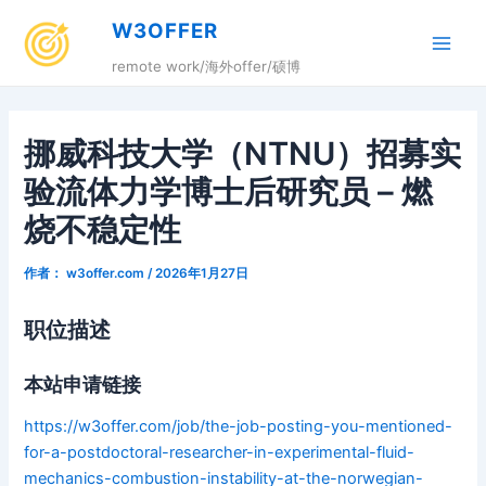
跳
W3OFFER
至
Main
内
remote work/海外offer/硕博
容
Men
挪威科技大学（NTNU）招募实
验流体力学博士后研究员 – 燃
烧不稳定性
作者：
w3offer.com
/
2026年1月27日
职位描述
本站申请链接
https://w3offer.com/job/the-job-posting-you-mentioned-
for-a-postdoctoral-researcher-in-experimental-fluid-
mechanics-combustion-instability-at-the-norwegian-