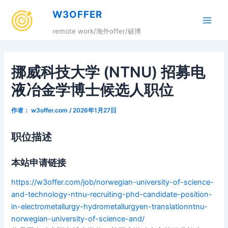
跳
W3OFFER
至
Main
内
remote work/海外offer/硕博
容
Men
挪威科技大学 (NTNU) 招募电
液冶金学博士候选人职位
作者：
w3offer.com
/
2026年1月27日
职位描述
本站申请链接
https://w3offer.com/job/norwegian-university-of-science-
and-technology-ntnu-recruiting-phd-candidate-position-
in-electrometallurgy-hydrometallurgyen-translationntnu-
norwegian-university-of-science-and/