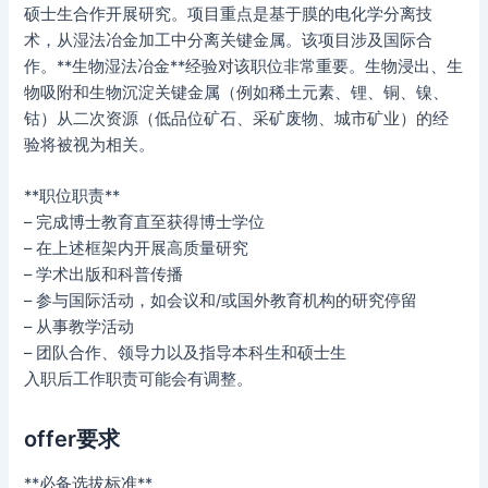
硕士生合作开展研究。项目重点是基于膜的电化学分离技
术，从湿法冶金加工中分离关键金属。该项目涉及国际合
作。**生物湿法冶金**经验对该职位非常重要。生物浸出、生
物吸附和生物沉淀关键金属（例如稀土元素、锂、铜、镍、
钴）从二次资源（低品位矿石、采矿废物、城市矿业）的经
验将被视为相关。
**职位职责**
– 完成博士教育直至获得博士学位
– 在上述框架内开展高质量研究
– 学术出版和科普传播
– 参与国际活动，如会议和/或国外教育机构的研究停留
– 从事教学活动
– 团队合作、领导力以及指导本科生和硕士生
入职后工作职责可能会有调整。
offer要求
**必备选拔标准**