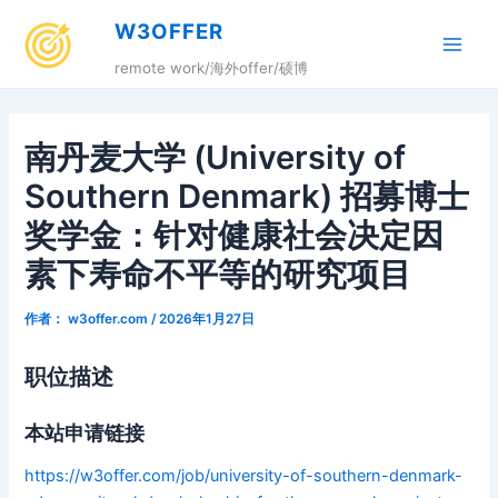
跳
W3OFFER
至
Main
内
remote work/海外offer/硕博
容
Men
南丹麦大学 (University of
Southern Denmark) 招募博士
奖学金：针对健康社会决定因
素下寿命不平等的研究项目
作者：
w3offer.com
/
2026年1月27日
职位描述
本站申请链接
https://w3offer.com/job/university-of-southern-denmark-