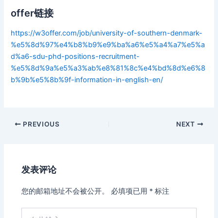
offer链接
https://w3offer.com/job/university-of-southern-denmark-
%e5%8d%97%e4%b8%b9%e9%ba%a6%e5%a4%a7%e5%a
d%a6-sdu-phd-positions-recruitment-
%e5%8d%9a%e5%a3%ab%e8%81%8c%e4%bd%8d%e6%8
b%9b%e5%8b%9f-information-in-english-en/
Post
PREVIOUS
NEXT
navigation
发表评论
您的邮箱地址不会被公开。
必填项已用
*
标注
在