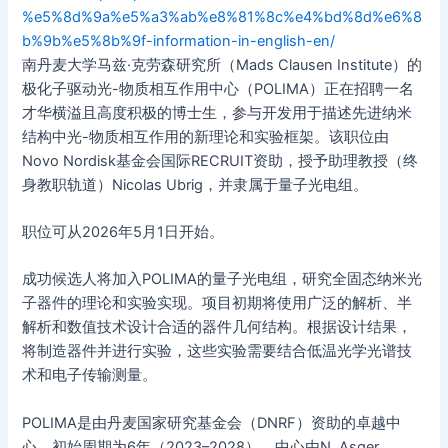
%e5%8d%9a%e5%a3%ab%e8%81%8c%e4%bd%8d%e6%8
b%9b%e5%8b%9f-information-in-english-en/
南丹麦大学马兹·克劳森研究所（Mads Clausen Institute）的
极化子驱动光-物质相互作用中心（POLIMA）正在招聘一名
才华横溢且高度积极的博士生，参与开发用于描述先进纳米
结构中光-物质相互作用的新理论和实验框架。该职位由
Novo Nordisk基金会国际RECRUIT资助，授予助理教授（终
身教职轨道）Nicolas Ubrig，并隶属于量子光电组。
职位可从2026年5月1日开始。
成功候选人将加入POLIMA的量子光电组，研究全固态纳米光
子器件的理论和实验实现。项目初期将使用广泛的解析、半
解析和数值技术设计合适的器件几何结构。根据设计结果，
将制造器件并进行实验，这些实验需要结合低温光学光谱技
术和电子传输测量。
POLIMA是由丹麦国家研究基金会（DNRF）资助的卓越中
心，初始周期为6年（2023–2028）。中心由N. Asger