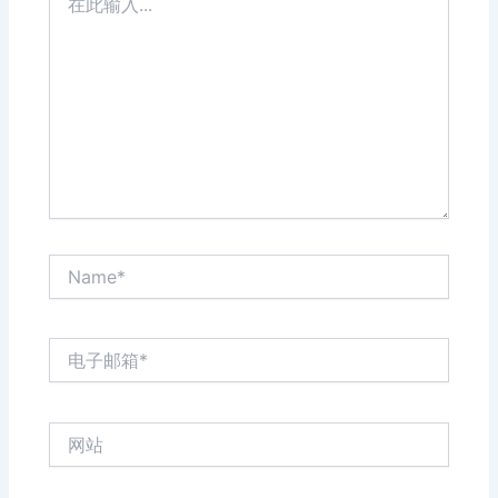
此
输
入...
Name*
电
子
邮
箱
网
*
站