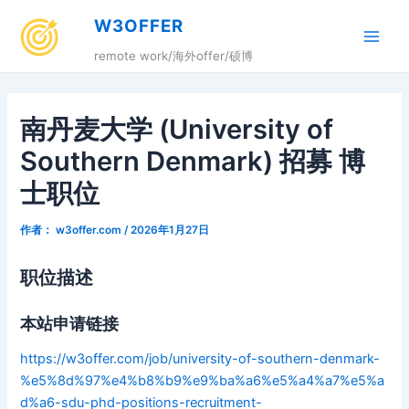
跳
W3OFFER
至
Main
内
remote work/海外offer/硕博
容
Men
南丹麦大学 (University of
Southern Denmark) 招募 博
士职位
作者：
w3offer.com
/
2026年1月27日
职位描述
本站申请链接
https://w3offer.com/job/university-of-southern-denmark-
%e5%8d%97%e4%b8%b9%e9%ba%a6%e5%a4%a7%e5%a
d%a6-sdu-phd-positions-recruitment-