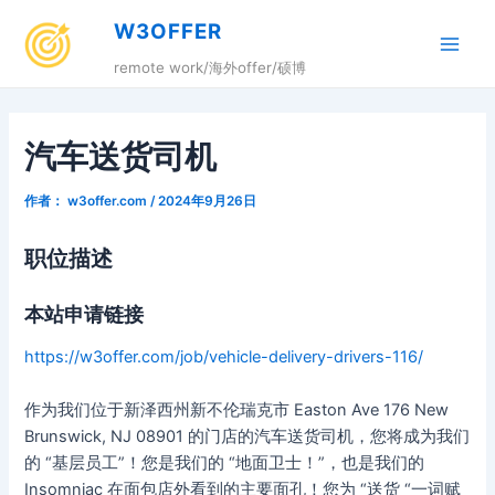
跳
W3OFFER
至
Main
内
remote work/海外offer/硕博
容
Men
汽车送货司机
作者：
w3offer.com
/
2024年9月26日
职位描述
本站申请链接
https://w3offer.com/job/vehicle-delivery-drivers-116/
作为我们位于新泽西州新不伦瑞克市 Easton Ave 176 New
Brunswick, NJ 08901 的门店的汽车送货司机，您将成为我们
的 “基层员工”！您是我们的 “地面卫士！”，也是我们的
Insomniac 在面包店外看到的主要面孔！您为 “送货 “一词赋