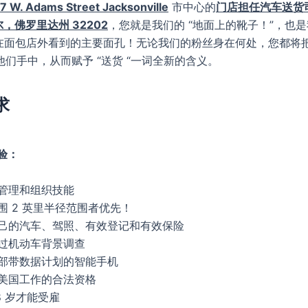
7 W. Adams Street Jacksonville
市中心的
门店担任汽车送货
，佛罗里达州 32202
，您就是我们的 “地面上的靴子！”，也
iac 在面包店外看到的主要面孔！无论我们的粉丝身在何处，您都将把 C
送到他们手中，从而赋予 “送货 “一词全新的含义。
求
验：
间管理和组织技能
围 2 英里半径范围者优先！
自己的汽车、驾照、有效登记和有效保险
通过机动车背景调查
一部带数据计划的智能手机
在美国工作的合法资格
8 岁才能受雇