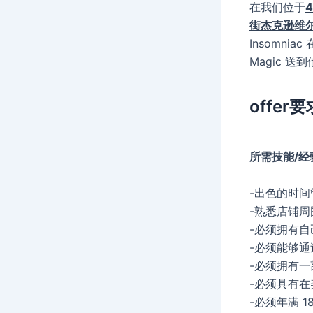
在我们位于
4
街杰克逊维尔
Insomn
Magic 
offer要
所需技能/经
-出色的时
-熟悉店铺周
-必须拥有
-必须能够
-必须拥有
-必须具有
-必须年满 1