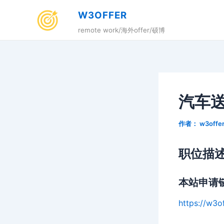
跳
W3OFFER
至
remote work/海外offer/硕博
内
容
汽车
作者：
w3offe
职位描
本站申请
https://w3o