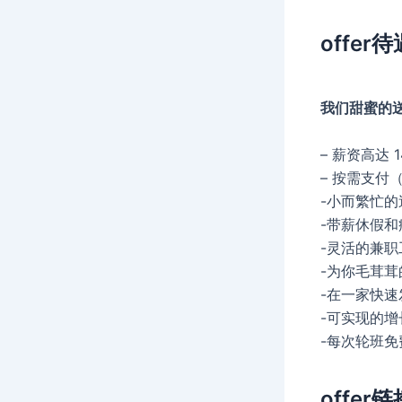
offer待
我们甜蜜的
– 薪资高达 
– 按需支付
-小而繁忙的
-带薪休假和
-灵活的兼
-为你毛茸
-在一家快
-可实现的增
-每次轮班
offer链