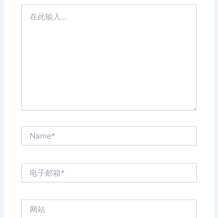
在
此
输
入...
Name*
电
子
邮
箱
网
*
站