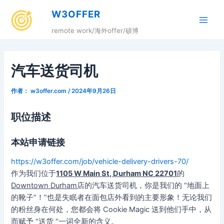
跳
W3OFFER
至
Main
内
remote work/海外offer/硕博
容
Men
汽车送货司机
作者：
w3offer.com
/
2024年9月26日
职位描述
本站申请链接
https://w3offer.com/job/vehicle-delivery-drivers-70/
作为我们位于
1105 W Main St, Durham NC 22701
的
Downtown Durham
店的汽车送货司机，你是我们的 “地面上
的靴子”！”也是失眠者在面包店外看到的主要形象！无论我们
的粉丝身在何处，您都会将 Cookie Magic 送到他们手中，从
而赋予 “送货 “一词全新的含义。