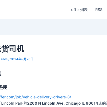
offer列表
RSS
送货司机
r.com
/
2024年9月26日
述
链接
ffer.com/job/vehicle-delivery-drivers-8/
于
Lincoln Park
的
2260 N Lincoln Ave, Chicago IL 60614
店的