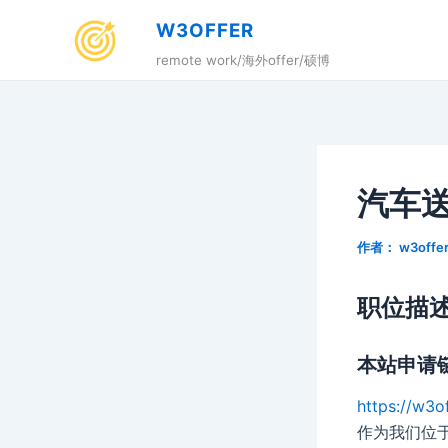
跳
W3OFFER
至
remote work/海外offer/硕博
内
容
汽车
作者：
w3offe
职位描
本站申请
https://w3o
作为我们位