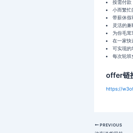
按需付款
小而繁忙
带薪休假
灵活的兼
为你毛茸
在一家快
可实现的
每次轮班
offer链
https://w3o
Post
PREVIOUS
navigation