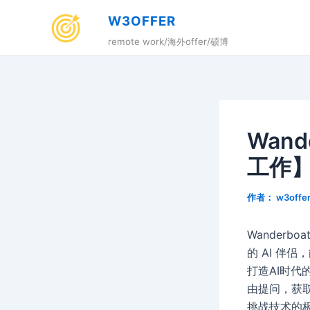
跳
W3OFFER
至
remote work/海外offer/硕博
内
容
Wan
工作
作者：
w3offe
Wanderb
的 AI 伴
打造AI时
由提问，获
挑战技术的