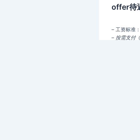
offer待
– 工资标准：$
–
按需支付
– 小型但繁
– 带薪休假
– 灵活的兼
– 为您毛茸
– 能够加入
– 能够加入
– 在一家
– 可实现的
– 每班免费
offer链