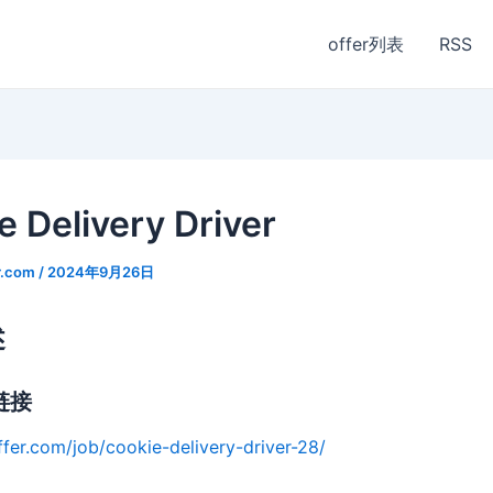
offer列表
RSS
e Delivery Driver
r.com
/
2024年9月26日
述
链接
ffer.com/job/cookie-delivery-driver-28/