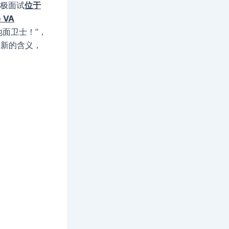
积极面试
位于
 VA
地面卫士！”，
词全新的含义，