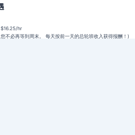
遇
16.25/hr
（您不必再等到周末。 每天按前一天的总轮班收入获得报酬！)
忙的送货区
和病假
职工作时间安排
茸的爱宠购买宠物保险
我们在全国范围内的
GasBuddy
燃料折扣计划
我们在全国范围内的
Jiffy Lube
汽车保养计划
快速发展、声誉良好的公司工作，工作稳定
增长/晋升机会
提供饼干！
接