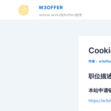
跳
W3OFFER
至
remote work/海外offer/硕博
内
容
Cooki
作者：
w3offe
职位描
本站申请
https://w3o