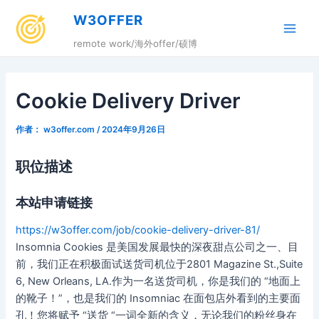
跳
W3OFFER
至
Main
内
remote work/海外offer/硕博
容
Men
Cookie Delivery Driver
作者：
w3offer.com
/
2024年9月26日
职位描述
本站申请链接
https://w3offer.com/job/cookie-delivery-driver-81/
Insomnia Cookies 是美国发展最快的深夜甜点公司之一、目
前，我们正在积极面试送货司机位于2801 Magazine St.,Suite
6, New Orleans, LA.作为一名送货司机，你是我们的 “地面上
的靴子！”，也是我们的 Insomniac 在面包店外看到的主要面
孔！您将赋予 “送货 “一词全新的含义，无论我们的粉丝身在