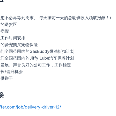
（您不必再等到周末。 每天按前一天的总轮班收入领取报酬！)
忙的送货区
和病假
职工作时间安排
茸的爱宠购买宠物保险
我们全国范围内的GasBuddy燃油折扣计划
们全国范围内的Jiffy Lube汽车保养计划
快速发展、声誉良好的公司工作，工作稳定
增长/晋升机会
提供饼干！
接
ffer.com/job/delivery-driver-12/