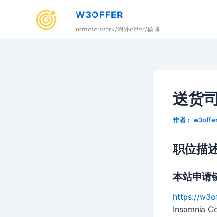
跳
W3OFFER
至
remote work/海外offer/硕博
内
容
送货
作者：
w3offe
职位描
本站申请
https://w3o
Insomn