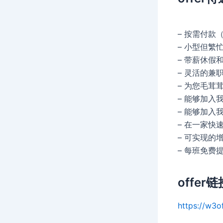
– 按需付款
– 小型但繁
– 带薪休假
– 灵活的兼
– 为您毛茸
– 能够加入
– 能够加入我
– 在一家
– 可实现的
– 每班免费
offer链
https://w3o