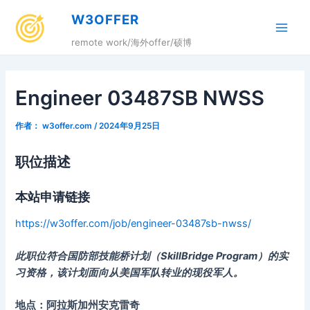
跳
W3OFFER
至
Main
内
remote work/海外offer/硕博
容
Men
Engineer 03487SB NWSS
作者：
w3offer.com
/
2024年9月25日
职位描述
本站申请链接
https://w3offer.com/job/engineer-03487sb-nwss/
此职位符合国防部技能桥计划（SkillBridge Program）的实
习资格，该计划面向从美国军队转业的现役军人。
地点：阿拉斯加州安克雷奇