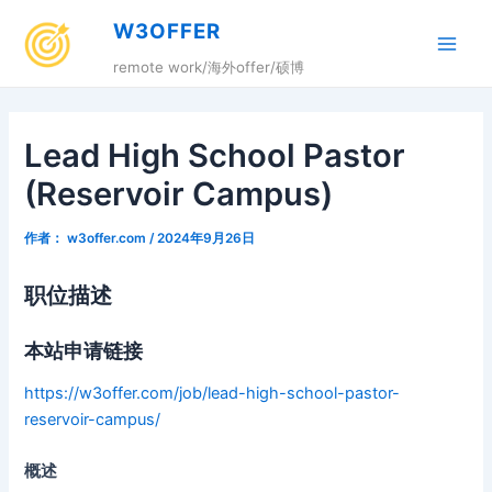
跳
W3OFFER
至
Main
内
remote work/海外offer/硕博
容
Men
Lead High School Pastor
(Reservoir Campus)
作者：
w3offer.com
/
2024年9月26日
职位描述
本站申请链接
https://w3offer.com/job/lead-high-school-pastor-
reservoir-campus/
概述