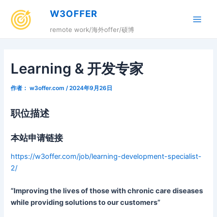
跳
W3OFFER
至
Main
内
remote work/海外offer/硕博
容
Men
Learning & 开发专家
作者：
w3offer.com
/
2024年9月26日
职位描述
本站申请链接
https://w3offer.com/job/learning-development-specialist-
2/
“Improving the lives of those with chronic care diseases
while providing solutions to our customers”