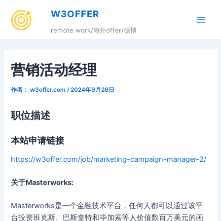
跳
W3OFFER
至
Main
内
remote work/海外offer/硕博
容
Men
营销活动经理
作者：
w3offer.com
/
2024年9月26日
职位描述
本站申请链接
https://w3offer.com/job/marketing-campaign-manager-2/
关于Masterworks:
Masterworks是一个金融技术平台，任何人都可以通过该平
台投资班克斯、巴斯奎特和毕加索等人价值数百万美元的画