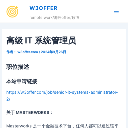
跳
W3OFFER
至
Main
内
remote work/海外offer/硕博
容
Men
高级 IT 系统管理员
作者：
w3offer.com
/
2024年9月26日
职位描述
本站申请链接
https://w3offer.com/job/senior-it-systems-administrator-
2/
关于 MASTERWORKS：
Masterworks 是一个金融技术平台，任何人都可以通过该平