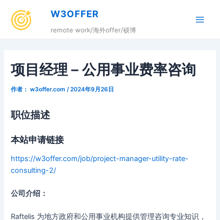
跳
W3OFFER
至
Main
内
remote work/海外offer/硕博
容
Men
项目经理 – 公用事业费率咨询
作者：
w3offer.com
/
2024年9月26日
职位描述
本站申请链接
https://w3offer.com/job/project-manager-utility-rate-
consulting-2/
公司介绍：
Raftelis 为地方政府和公用事业机构提供管理咨询专业知识，